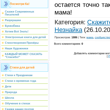
остается точно та
Посмотри Ка!
мама!
Сказки Современных
Писателей
Категория
:
Скажит
Разукрашки
БуквоЁжка
Незнайка
(26.10.2
Хотим Всё Знать!
Электронные книги для детей
Просмотров
:
1886
|
Теги
:
мама
,
сообществ
Стихотворения Призёры
Всего комментариев
:
0
Наши Художники
Добавлять комментарии могу
КАЖДЫЙ МОЖЕТ СКАЗАТЬ
[
Р
"Спасибо!"
Стихи для детей
Стихи к Праздникам
Стихи о временах года
Дети
Природа
Школа
Обучение в стихах
Сказки наших поэтов