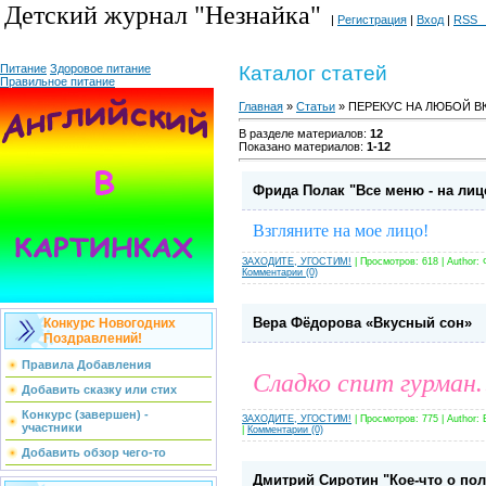
Детский журнал "Незнайка"
|
Регистрация
|
Вход
|
RSS 
Питание
Здоровое питание
Каталог статей
Правильное питание
Главная
»
Статьи
» ПЕРЕКУС НА ЛЮБОЙ В
В разделе материалов
:
12
Показано материалов
:
1-12
Фрида Полак "Все меню - на лиц
Взгляните на мое лицо!
ЗАХОДИТЕ, УГОСТИМ!
| Просмотров: 618 | Author:
Комментарии (0)
Вера Фёдорова «Вкусный сон»
Конкурс Новогодних
Поздравлений!
Правила Добавления
Сладко спит гурма
Добавить сказку или стих
Конкурс (завершен) -
ЗАХОДИТЕ, УГОСТИМ!
| Просмотров: 775 | Author:
участники
|
Комментарии (0)
Добавить обзор чего-то
Дмитрий Сиротин "Кое-что о пол