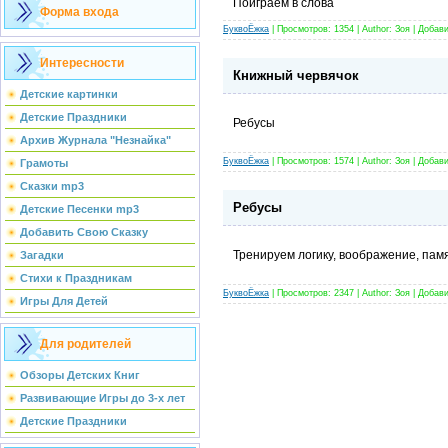
Поиграем в слова
Форма входа
БуквоЁжка
| Просмотров: 1354 | Author: Зоя | Добав
Интересности
Книжный червячок
Детские картинки
Детские Праздники
Ребусы
Архив Журнала "Незнайка"
БуквоЁжка
| Просмотров: 1574 | Author: Зоя | Добав
Грамоты
Сказки mp3
Ребусы
Детские Песенки mp3
Добавить Свою Сказку
Тренируем логику, воображение, пам
Загадки
Стихи к Праздникам
БуквоЁжка
| Просмотров: 2347 | Author: Зоя | Добав
Игры Для Детей
Для родителей
Обзоры Детских Книг
Развивающие Игры до 3-х лет
Детские Праздники