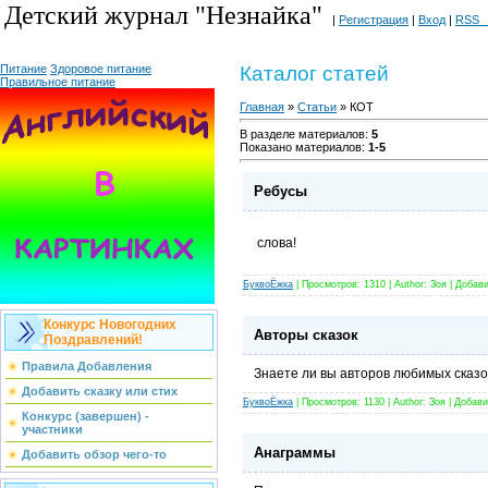
Детский журнал "Незнайка"
|
Регистрация
|
Вход
|
RSS 
Питание
Здоровое питание
Каталог статей
Правильное питание
Главная
»
Статьи
» КОТ
В разделе материалов
:
5
Показано материалов
:
1-5
Ребусы
слова!
БуквоЁжка
| Просмотров: 1310 | Author: Зоя | Добав
Конкурс Новогодних
Авторы сказок
Поздравлений!
Правила Добавления
Знаете ли вы авторов любимых сказо
Добавить сказку или стих
БуквоЁжка
| Просмотров: 1130 | Author: Зоя | Добав
Конкурс (завершен) -
участники
Анаграммы
Добавить обзор чего-то